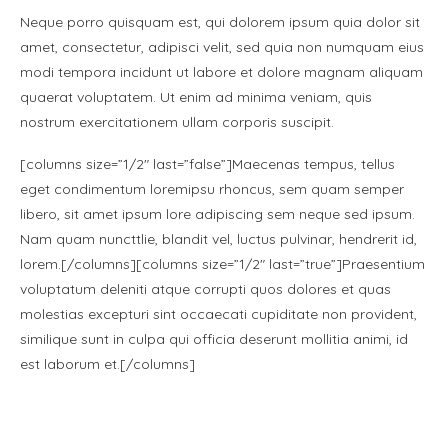
Neque porro quisquam est, qui dolorem ipsum quia dolor sit
amet, consectetur, adipisci velit, sed quia non numquam eius
modi tempora incidunt ut labore et dolore magnam aliquam
quaerat voluptatem. Ut enim ad minima veniam, quis
nostrum exercitationem ullam corporis suscipit.
[columns size=”1/2″ last=”false”]Maecenas tempus, tellus
eget condimentum loremipsu rhoncus, sem quam semper
libero, sit amet ipsum lore adipiscing sem neque sed ipsum.
Nam quam nuncttlie, blandit vel, luctus pulvinar, hendrerit id,
lorem.[/columns][columns size=”1/2″ last=”true”]Praesentium
voluptatum deleniti atque corrupti quos dolores et quas
molestias excepturi sint occaecati cupiditate non provident,
similique sunt in culpa qui officia deserunt mollitia animi, id
est laborum et.[/columns]