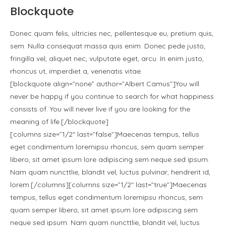
Blockquote
Donec quam felis, ultricies nec, pellentesque eu, pretium quis,
sem. Nulla consequat massa quis enim. Donec pede justo,
fringilla vel, aliquet nec, vulputate eget, arcu. In enim justo,
rhoncus ut, imperdiet a, venenatis vitae.
[blockquote align=”none” author=”Albert Camus”]You will
never be happy if you continue to search for what happiness
consists of. You will never live if you are looking for the
meaning of life.[/blockquote]
[columns size=”1/2″ last=”false”]Maecenas tempus, tellus
eget condimentum loremipsu rhoncus, sem quam semper
libero, sit amet ipsum lore adipiscing sem neque sed ipsum.
Nam quam nuncttlie, blandit vel, luctus pulvinar, hendrerit id,
lorem.[/columns][columns size=”1/2″ last=”true”]Maecenas
tempus, tellus eget condimentum loremipsu rhoncus, sem
quam semper libero, sit amet ipsum lore adipiscing sem
neque sed ipsum. Nam quam nuncttlie, blandit vel, luctus